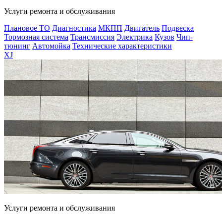
Услуги ремонта и обслуживания
Плановое ТО
Диагностика
МКПП
Двигатель
Подвеска
Тормозная система
Трансмиссия
Электрика
Кузов
Чип-
тюнинг
Автомойка
Технические характеристики
XJ
Услуги ремонта и обслуживания