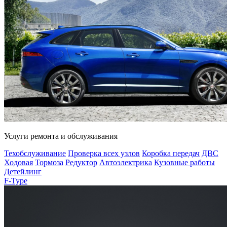
Услуги ремонта и обслуживания
Техобслуживание
Проверка всех узлов
Коробка передач
ДВС
Ходовая
Тормоза
Редуктор
Автоэлектрика
Кузовные работы
Детейлинг
F-Type