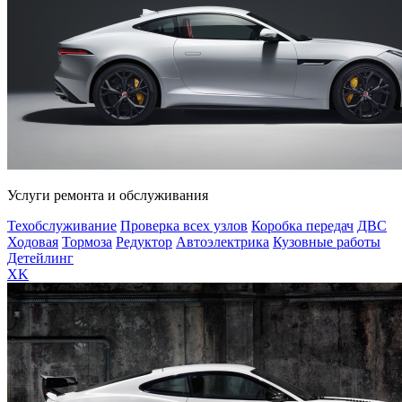
Услуги ремонта и обслуживания
Техобслуживание
Проверка всех узлов
Коробка передач
ДВС
Ходовая
Тормоза
Редуктор
Автоэлектрика
Кузовные работы
Детейлинг
XK