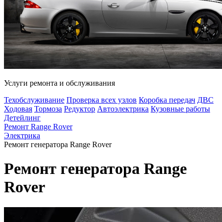
Услуги ремонта и обслуживания
Техобслуживание
Проверка всех узлов
Коробка передач
ДВС
Ходовая
Тормоза
Редуктор
Автоэлектрика
Кузовные работы
Детейлинг
Ремонт Range Rover
Электрика
Ремонт генератора Range Rover
Ремонт генератора Range
Rover