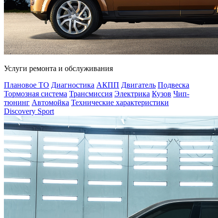
Услуги ремонта и обслуживания
Плановое ТО
Диагностика
АКПП
Двигатель
Подвеска
Тормозная система
Трансмиссия
Электрика
Кузов
Чип-
тюнинг
Автомойка
Технические характеристики
Discovery Sport