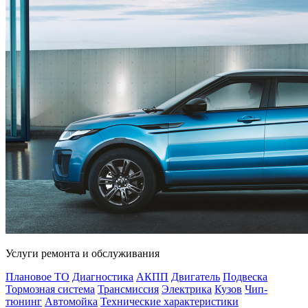
Услуги ремонта и обслуживания
Плановое ТО
Диагностика
АКПП
Двигатель
Подвеска
Тормозная система
Трансмиссия
Электрика
Кузов
Чип-
тюнинг
Автомойка
Технические характеристики