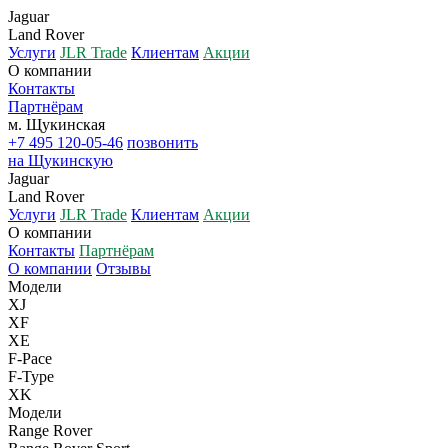
Jaguar
Land Rover
Услуги
JLR Trade
Клиентам
Акции
О компании
Контакты
Партнёрам
м. Щукинская
+7 495 120-05-46
позвонить
на Щукинскую
Jaguar
Land Rover
Услуги
JLR Trade
Клиентам
Акции
О компании
Контакты
Партнёрам
О компании
Отзывы
Модели
XJ
XF
XE
F-Pace
F-Type
XK
Модели
Range Rover