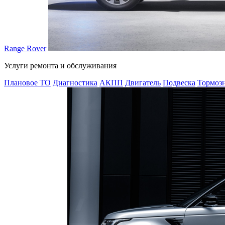
Range Rover
Услуги ремонта и обслуживания
Плановое ТО
Диагностика
АКПП
Двигатель
Подвеска
Тормозн