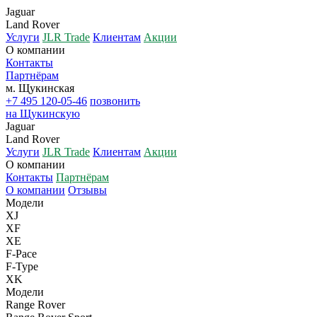
Jaguar
Land Rover
Услуги
JLR Trade
Клиентам
Акции
О компании
Контакты
Партнёрам
м. Щукинская
+7 495 120-05-46
позвонить
на Щукинскую
Jaguar
Land Rover
Услуги
JLR Trade
Клиентам
Акции
О компании
Контакты
Партнёрам
О компании
Отзывы
Модели
XJ
XF
XE
F-Pace
F-Type
XK
Модели
Range Rover