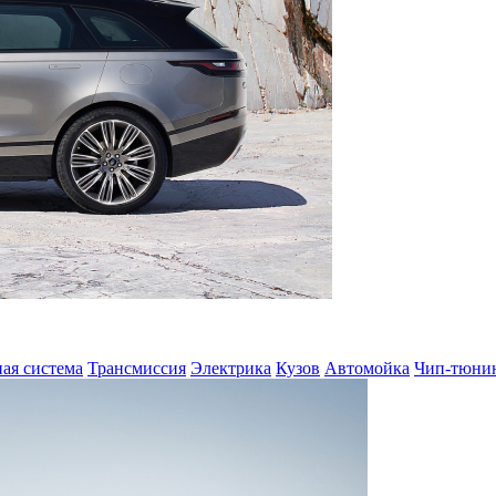
ая система
Трансмиссия
Электрика
Кузов
Автомойка
Чип-тюни