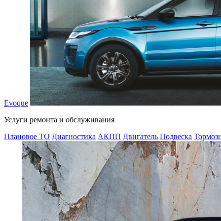
Evoque
Услуги ремонта и обслуживания
Плановое ТО
Диагностика
АКПП
Двигатель
Подвеска
Тормозн