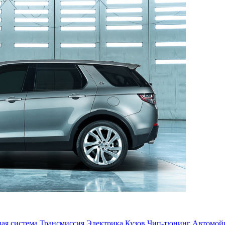
ая система
Трансмиссия
Электрика
Кузов
Чип-тюнинг
Автомой