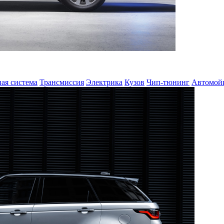
ая система
Трансмиссия
Электрика
Кузов
Чип-тюнинг
Автомой