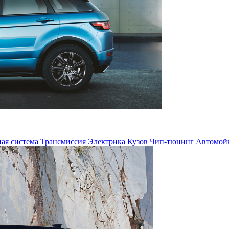
ая система
Трансмиссия
Электрика
Кузов
Чип-тюнинг
Автомой