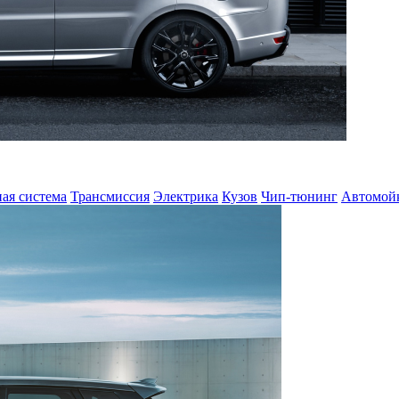
ая система
Трансмиссия
Электрика
Кузов
Чип-тюнинг
Автомой