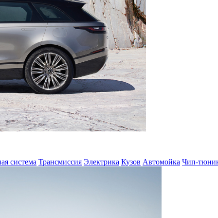
ая система
Трансмиссия
Электрика
Кузов
Автомойка
Чип-тюни