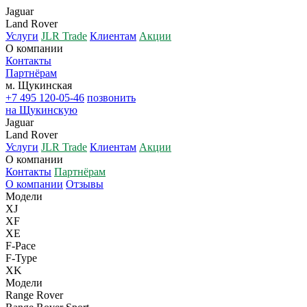
Jaguar
Land Rover
Услуги
JLR Trade
Клиентам
Акции
О компании
Контакты
Партнёрам
м. Щукинская
+7 495 120-05-46
позвонить
на Щукинскую
Jaguar
Land Rover
Услуги
JLR Trade
Клиентам
Акции
О компании
Контакты
Партнёрам
О компании
Отзывы
Модели
XJ
XF
XE
F-Pace
F-Type
XK
Модели
Range Rover