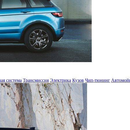
ая система
Трансмиссия
Электрика
Кузов
Чип-тюнинг
Автомой