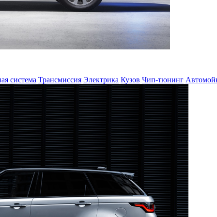
ая система
Трансмиссия
Электрика
Кузов
Чип-тюнинг
Автомой