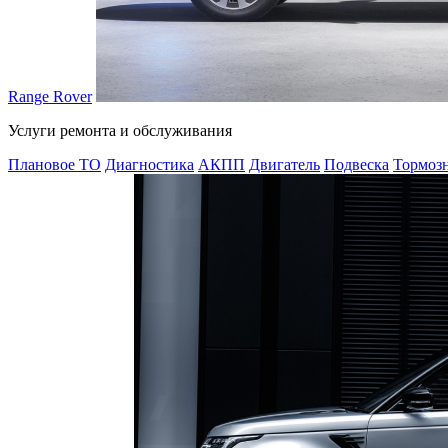
Range Rover
Услуги ремонта и обслуживания
Плановое ТО
Диагностика
АКПП
Двигатель
Подвеска
Тормозн