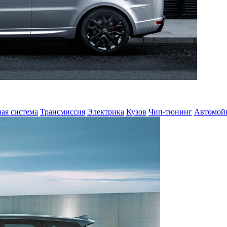
ая система
Трансмиссия
Электрика
Кузов
Чип-тюнинг
Автомой