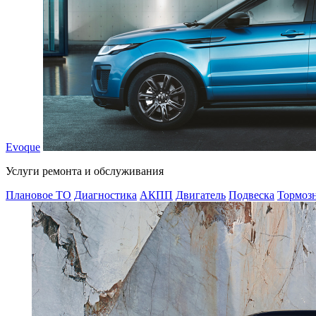
Evoque
Услуги ремонта и обслуживания
Плановое ТО
Диагностика
АКПП
Двигатель
Подвеска
Тормозн